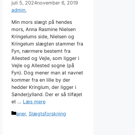
juli 5, 2024
november 6, 2019
admin
Min mors slægt på hendes
mors, Anna Rasmine Nielsen
Kringelums side, Nielsen og
Kringelum slægten stammer fra
Fyn, nærmere bestemt fra
Allested og Vejle, som ligger i
Vejle og Allested sogne (på
Fyn). Dog mener man at navnet
kommer fra en lille by der
hedder Kringlum, der ligger i
Sønderjylland. Der er så tilføjet
et …
Læs mere
Kategorier
aner
,
Slægtsforskning