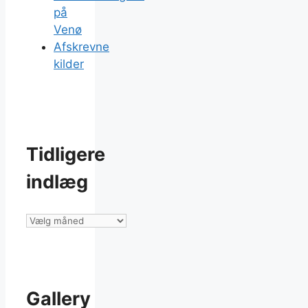
på
Venø
Afskrevne
kilder
Tidligere
indlæg
Tidligere
indlæg
Gallery