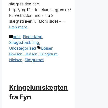
slægtssiden her:
http://tng12.kringelumslægten.dk/
På websiden finder du 3
slægtstræer: 1. [Mors side] – …
Læs mere
Kategorier
aner
,
Find-slægt
,
Slægtsforskning
,
Tags
Uncategorized
Boisen
,
Boysen
,
Jensen
,
Kringelum
,
Nielsen
,
Slægtstræ
Kringelumslægten
fra Fyn