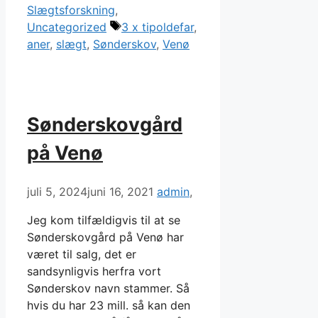
Slægtsforskning
,
Tags
Uncategorized
3 x tipoldefar
,
aner
,
slægt
,
Sønderskov
,
Venø
Sønderskovgård
på Venø
juli 5, 2024
juni 16, 2021
admin
Jeg kom tilfældigvis til at se
Sønderskovgård på Venø har
været til salg, det er
sandsynligvis herfra vort
Sønderskov navn stammer. Så
hvis du har 23 mill. så kan den