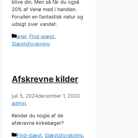
blive din. Men så får du også
20% af Venø med i handlen.
Foruden en fantastisk natur og
udsigt over vandet.
Kategorier
aner
,
Find-slægt
,
Slægtsforskning
Afskrevne kilder
juli 5, 2024
december 1, 2020
admin
Kender du nogle af de
afskrevne kirkebøger?
Kategorier
Find-slægt
,
Slægtsforskning
,