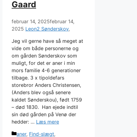
Gaard
februar 14, 2025
februar 14,
2025
Leon2 Sønderskov
Jeg vil gerne have så meget at
vide om både personerne og
om gården Sønderskov som
muligt, for det er aner i min
mors familie 4-6 generationer
tilbage. 3 x tipoldefars
storebror Anders Christensen,
(Anders blev også senere
kaldet Sønderskou), født 1759
– død 1830. Han ejede indtil
sin død gården på Venø der
hedder: …
Læs mere
Kategorier
aner
,
Find-slægt
,