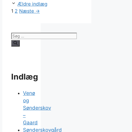
Ældre indlæg
Side
Side
1
2
Næste
→
Søg
efter:
Indlæg
Venø
og
Sønderskov
–
Gaard
Sønderskovgård