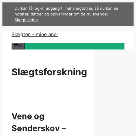
Hop
Du kan få log-in adgang til mit slægtstræ, så du kan se
til
notater, datoer og oplysninger om de nulevende:
indhold
Slægtssiden
Slægten - mine aner
Menu
Slægtsforskning
Venø og
Sønderskov –