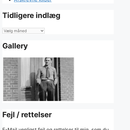
Tidligere indlæg
Tidligere
indlæg
Gallery
Fejl / rettelser
E-Mail venligst fejl og rettelser til mig, som du