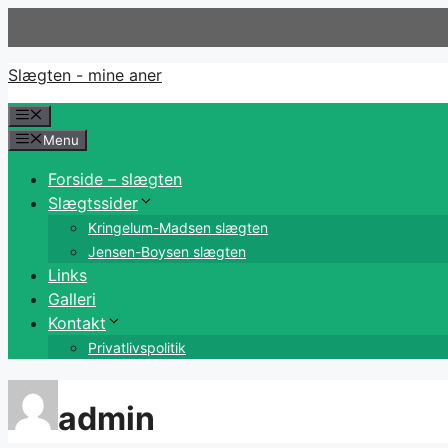
Hop
til
indhold
Slægten - mine aner
Menu
Menu
Forside – slægten
Slægtssider
Kringelum-Madsen slægten
Jensen-Boysen slægten
Links
Galleri
Kontakt
Privatlivspolitik
admin