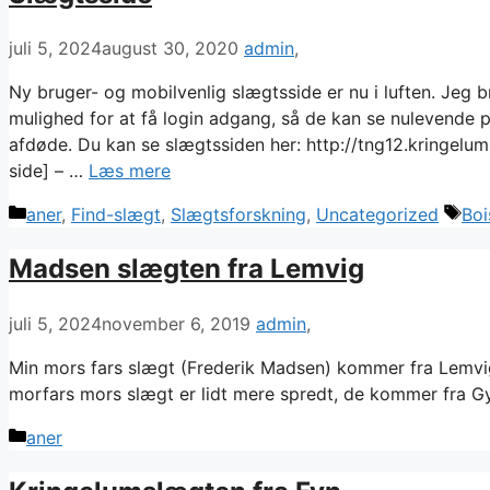
juli 5, 2024
august 30, 2020
admin
Ny bruger- og mobilvenlig slægtsside er nu i luften. Je
mulighed for at få login adgang, så de kan se nulevende p
afdøde. Du kan se slægtssiden her: http://tng12.kringelu
side] – …
Læs mere
Kategorier
Tag
aner
,
Find-slægt
,
Slægtsforskning
,
Uncategorized
Boi
Madsen slægten fra Lemvig
juli 5, 2024
november 6, 2019
admin
Min mors fars slægt (Frederik Madsen) kommer fra Lem
morfars mors slægt er lidt mere spredt, de kommer fra Gyl
Kategorier
aner