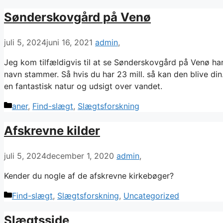
Sønderskovgård på Venø
juli 5, 2024
juni 16, 2021
admin
Jeg kom tilfældigvis til at se Sønderskovgård på Venø har
navn stammer. Så hvis du har 23 mill. så kan den blive d
en fantastisk natur og udsigt over vandet.
Kategorier
aner
,
Find-slægt
,
Slægtsforskning
Afskrevne kilder
juli 5, 2024
december 1, 2020
admin
Kender du nogle af de afskrevne kirkebøger?
Kategorier
Find-slægt
,
Slægtsforskning
,
Uncategorized
Slægtsside