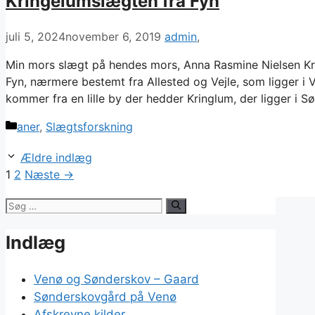
Kringelumslægten fra Fyn
juli 5, 2024
november 6, 2019
admin
Min mors slægt på hendes mors, Anna Rasmine Nielsen Kr
Fyn, nærmere bestemt fra Allested og Vejle, som ligger i
kommer fra en lille by der hedder Kringlum, der ligger i Sø
Kategorier
aner
,
Slægtsforskning
Ældre indlæg
Side
Side
1
2
Næste
→
Søg
efter:
Indlæg
Venø og Sønderskov – Gaard
Sønderskovgård på Venø
Afskrevne kilder