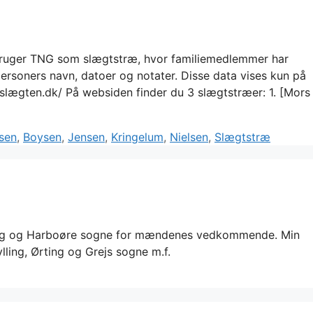
g bruger TNG som slægtstræ, hvor familiemedlemmer har
ersoners navn, datoer og notater. Disse data vises kun på
mslægten.dk/ På websiden finder du 3 slægtstræer: 1. [Mors
s
sen
,
Boysen
,
Jensen
,
Kringelum
,
Nielsen
,
Slægtstræ
vig og Harboøre sogne for mændenes vedkommende. Min
ling, Ørting og Grejs sogne m.f.