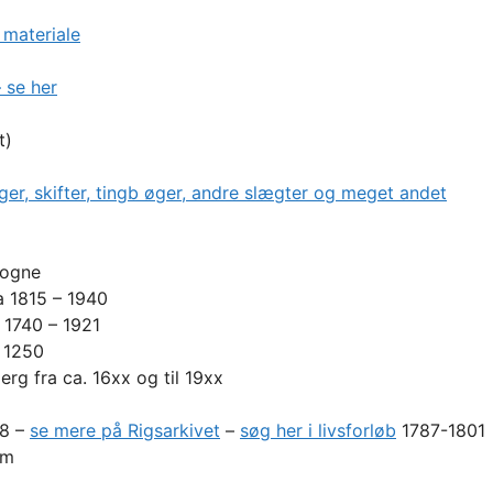
 materiale
 se her
t)
r, skifter, tingb øger, andre slægter og meget andet
sogne
a 1815 – 1940
 1740 – 1921
 1250
rg fra ca. 16xx og til 19xx
68 –
se mere på Rigsarkivet
–
søg her i livsforløb
1787-1801
em