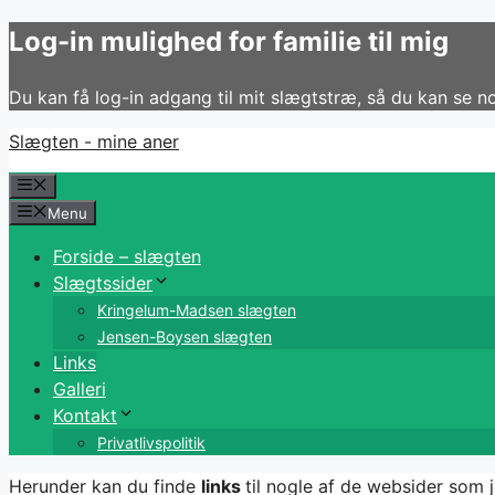
Hop
Log-in mulighed for familie til mig
til
indhold
Du kan få log-in adgang til mit slægtstræ, så du kan se 
Slægten - mine aner
Menu
Menu
Forside – slægten
Slægtssider
Kringelum-Madsen slægten
Jensen-Boysen slægten
Links
Galleri
Kontakt
Privatlivspolitik
Herunder kan du finde
links
til nogle af de websider som 