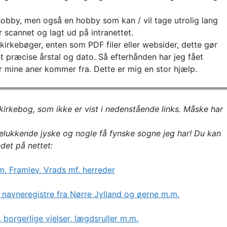
bby, men også en hobby som kan / vil tage utrolig lang
 scannet og lagt ud på intranettet.
rkebøger, enten som PDF filer eller websider, dette gør
t præcise årstal og dato. Så efterhånden har jeg fået
r mine aner kommer fra. Dette er mig en stor hjælp.
n kirkebog, som ikke er vist i nedenstående links. Måske har
delukkende jyske og nogle få fynske sogne jeg har! Du kan
det på nettet:
im, Framlev, Vrads mf. herreder
 navneregistre fra Nørre Jylland og øerne m.m.
, borgerlige vielser, lægdsruller m.m.