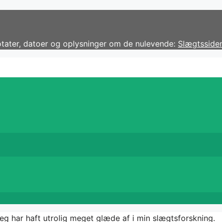
notater, datoer og oplysninger om de nulevende:
Slægtsside
jeg har haft utrolig meget glæde af i min slægtsforskning.