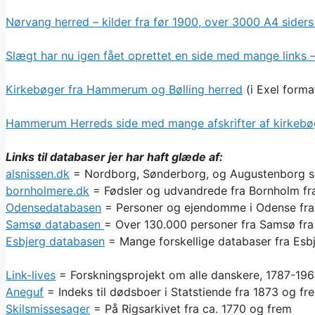
Nørvang herred – kilder fra før 1900, over 3000 A4 siders
Slægt har nu igen fået oprettet en side med mange links –
Kirkebøger fra Hammerum og Bølling herred
(i Exel forma
Hammerum Herreds side med mange afskrifter af kirkebøge
Links til databaser jer har haft glæde af:
alsnissen.dk
= Nordborg, Sønderborg, og Augustenborg 
bornholmere.dk
= Fødsler og udvandrede fra Bornholm fr
Odensedatabasen
= Personer og ejendomme i Odense fra
Samsø databasen
= Over 130.000 personer fra Samsø fra
Esbjerg databasen
= Mange forskellige databaser fra Esbje
Link-live
s
= Forskningsprojekt om alle danskere, 1787-19
Aneguf
= Indeks til dødsboer i Statstiende fra 1873 og fr
Skilsmissesager
= På Rigsarkivet fra ca. 1770 og frem