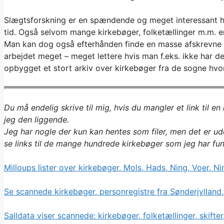
Slægtsforskning er en spændende og meget interessant ho
tid. Også selvom mange kirkebøger, folketællinger m.m. er
Man kan dog også efterhånden finde en masse afskrevne ki
arbejdet meget – meget lettere hvis man f.eks. ikke har de
opbygget et stort arkiv over kirkebøger fra de sogne hvo
Du må endelig skrive til mig, hvis du mangler et link til e
jeg den liggende.
Jeg har nogle der kun kan hentes som filer, men det er u
se links til de mange hundrede kirkebøger som jeg har fun
Milloups lister over kirkebøger, Mols, Hads, Ning, Voer, N
Se scannede kirkebøger, personregistre fra Sønderjylland,
Salldata viser scannede: kirkebøger, folketællinger, skifter