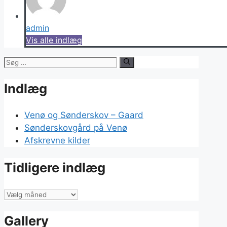
admin
Vis alle indlæg
Søg
efter:
Indlæg
Venø og Sønderskov – Gaard
Sønderskovgård på Venø
Afskrevne kilder
Tidligere indlæg
Tidligere
indlæg
Gallery