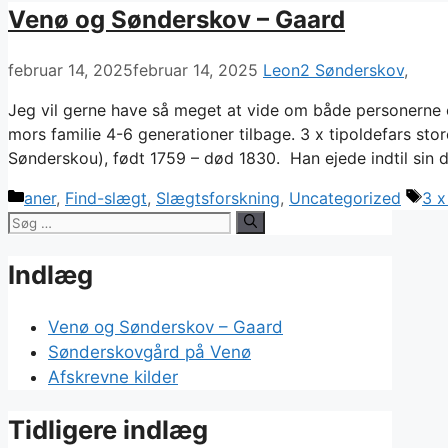
Venø og Sønderskov – Gaard
februar 14, 2025
februar 14, 2025
Leon2 Sønderskov
Jeg vil gerne have så meget at vide om både personerne 
mors familie 4-6 generationer tilbage. 3 x tipoldefars st
Sønderskou), født 1759 – død 1830. Han ejede indtil sin
Kategorier
Tag
aner
,
Find-slægt
,
Slægtsforskning
,
Uncategorized
3 x
Søg
efter:
Indlæg
Venø og Sønderskov – Gaard
Sønderskovgård på Venø
Afskrevne kilder
Tidligere indlæg