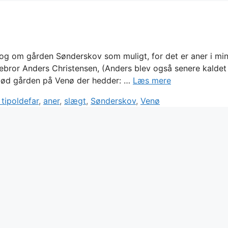
og om gården Sønderskov som muligt, for det er aner i mi
orebror Anders Christensen, (Anders blev også senere kaldet
 død gården på Venø der hedder: …
Læs mere
s
 tipoldefar
,
aner
,
slægt
,
Sønderskov
,
Venø