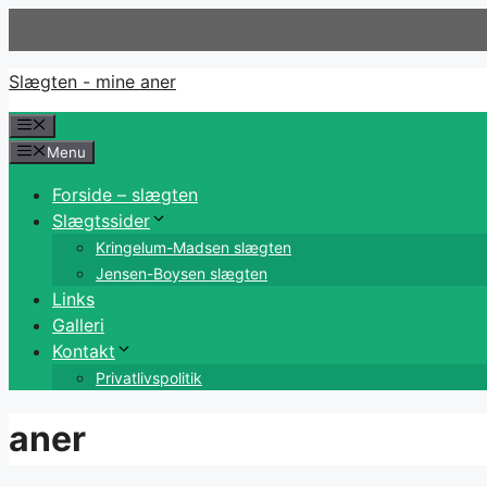
Hop
til
indhold
Slægten - mine aner
Menu
Menu
Forside – slægten
Slægtssider
Kringelum-Madsen slægten
Jensen-Boysen slægten
Links
Galleri
Kontakt
Privatlivspolitik
aner